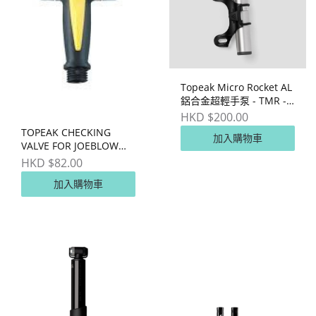
Topeak Micro Rocket AL
鋁合金超輕手泵 - TMR -
AL
HKD $200.00
TOPEAK CHECKING
加入購物車
VALVE FOR JOEBLOW
MAX II & MAX HP
HKD $82.00
加入購物車