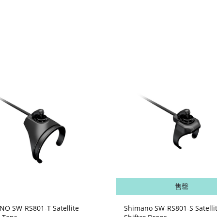
售罄
O SW-RS801-T Satellite
Shimano SW-RS801-S Satelli