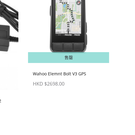
售罄
Wahoo Elemnt Bolt V3 GPS
HKD $2698.00
2