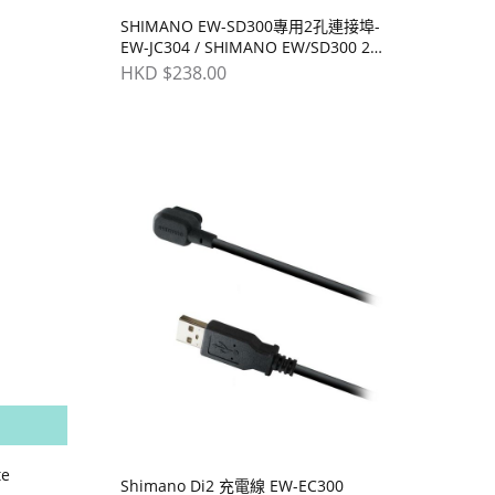
SHIMANO EW-SD300專用2孔連接埠-
EW-JC304 / SHIMANO EW/SD300 2
PORTS JUNCTION, EW-JC304
HKD $238.00
te
Shimano Di2 充電線 EW-EC300