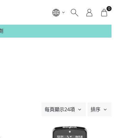
0
劑
每頁顯示24項
排序