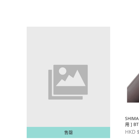
SHIM
用 ] B
HKD $
售罄