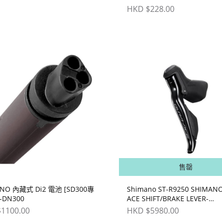
HKD $228.00
售罄
ANO 內藏式 Di2 電池 [SD300專
Shimano ST-R9250 SHIMANO DURA
T-DN300
ACE SHIFT/BRAKE LEVER-
LEFT/RIGHT
1100.00
HKD $5980.00