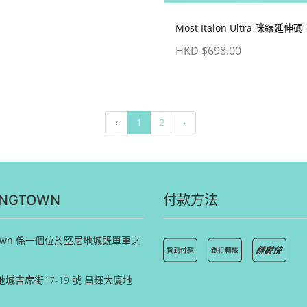
Most Italon Ultra 咪錶延伸
HKD $698.00
‹
1
2
›
INGTOWN
付款方法
ngtown 係一個位於堅尼地城既單車之
城吉席街17-19 號 昌輝大廈地