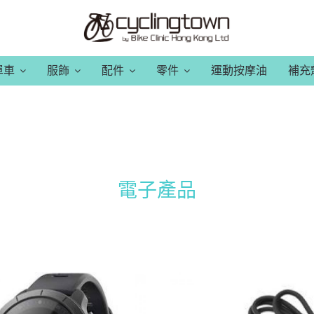
單車
服飾
配件
零件
運動按摩油
補充
電子產品