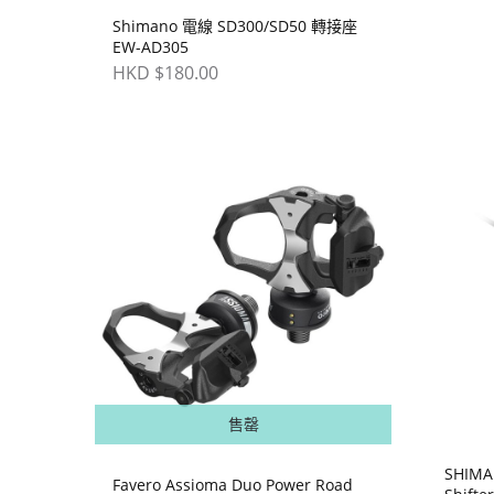
Shimano 電線 SD300/SD50 轉接座
EW-AD305
HKD $180.00
售罄
SHIMAN
Favero Assioma Duo Power Road