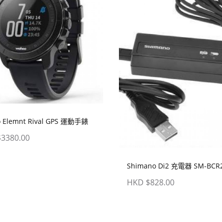
 Elemnt Rival GPS 運動手錶
3380.00
Shimano Di2 充電器 SM-BCR
HKD $828.00