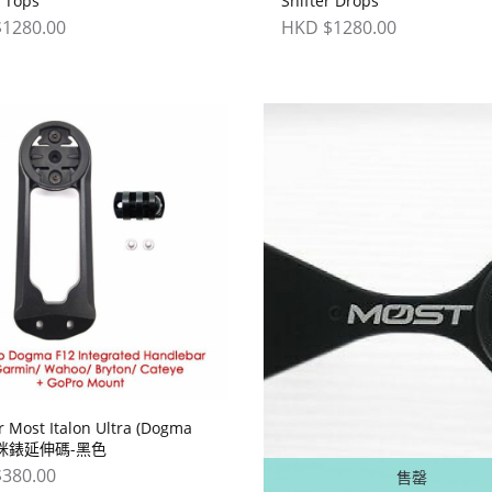
r Tops
Shifter Drops
1280.00
HKD $1280.00
r Most Italon Ultra (Dogma
2)咪錶延伸碼-黑色
380.00
售罄