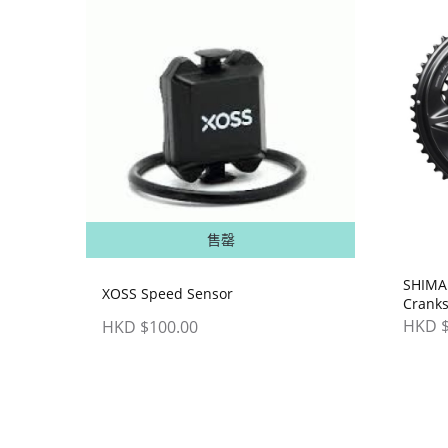
售罄
SHIMA
XOSS Speed Sensor
Cran
HKD $
HKD $100.00