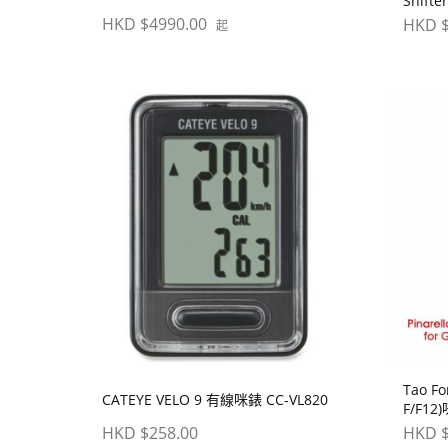
Shifte
HKD $4990.00
HKD $
起
Tao Fo
CATEYE VELO 9 有線咪錶 CC-VL820
F/F1
HKD $258.00
HKD $