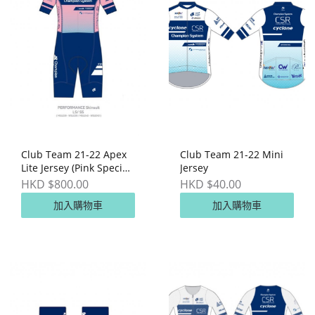
Club Team 21-22 Apex
Club Team 21-22 Mini
Lite Jersey (Pink Special
Jersey
Edition)
HKD $800.00
HKD $40.00
加入購物車
加入購物車