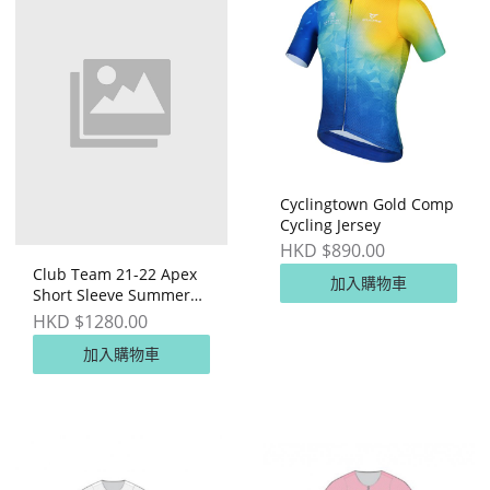
Cyclingtown Gold Comp
Cycling Jersey
HKD $890.00
Club Team 21-22 Apex
加入購物車
Short Sleeve Summer
Skinsuit (Yellow)
HKD $1280.00
加入購物車