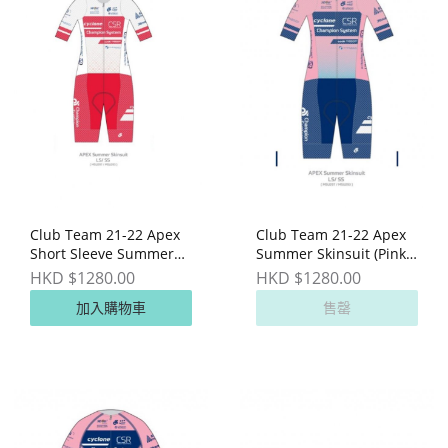
Club Team 21-22 Apex
Club Team 21-22 Apex
Short Sleeve Summer
Summer Skinsuit (Pink
Skinsuit (Red/White
Special Edition)
HKD $1280.00
HKD $1280.00
Special Edition)
加入購物車
售罄